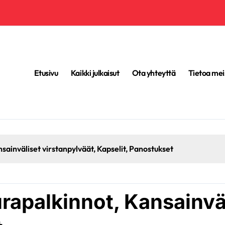
Etusivu
Kaikki julkaisut
Ota yhteyttä
Tietoa mei
ansainväliset virstanpylväät, Kapselit, Panostukset
rapalkinnot, Kansainväl