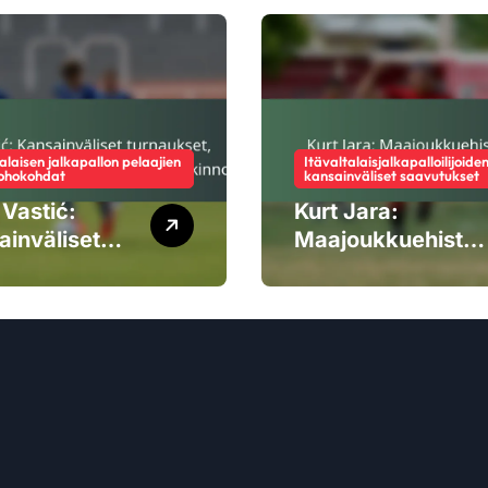
alaisen jalkapallon pelaajien
Itävaltalaisjalkapalloilijoide
ohokohdat
kansainväliset saavutukset
 Vastić:
Kurt Jara:
ainväliset
Maajoukkuehistor
aukset,
ia,
asaavutukset
Turnausesiintymis
kilökohtaiset
et, Perintö
nnot