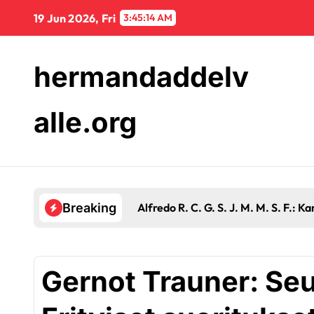
Skip
19 Jun 2026, Fri
3:45:14 AM
to
content
hermandaddelv
alle.org
Alfredo R. C. G. S. J. M. M. S. F.: K
Breaking
Gernot Trauner: Seu