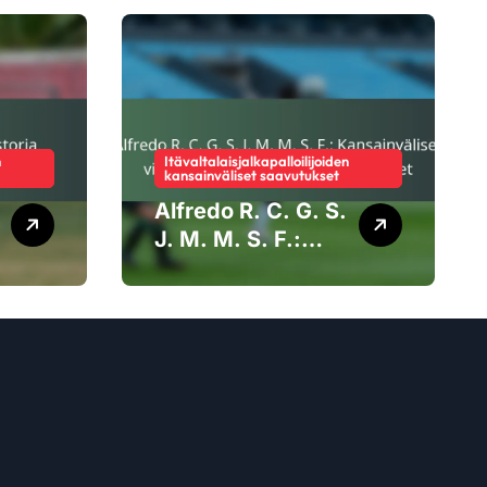
n
Itävaltalaisjalkapalloilijoiden
kansainväliset saavutukset
Alfredo R. C. G. S.
J. M. M. S. F.:
Kansainväliset
virstanpylväät,
Kapselit,
Panostukset