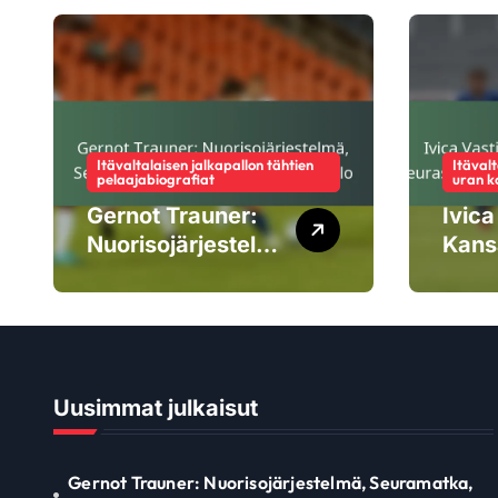
Itävaltalaisen jalkapallon tähtien
Itävalt
pelaajabiografiat
uran k
Gernot Trauner:
Ivica
Nuorisojärjestelm
Kans
ä, Seuramatka,
turn
Kansainvälinen
seur
läsnäolo
, hen
palki
Uusimmat julkaisut
Gernot Trauner: Nuorisojärjestelmä, Seuramatka,