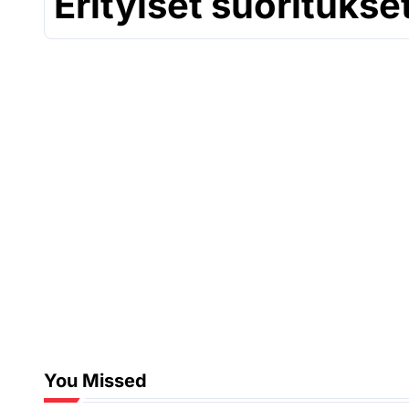
Erityiset suoritukse
You Missed