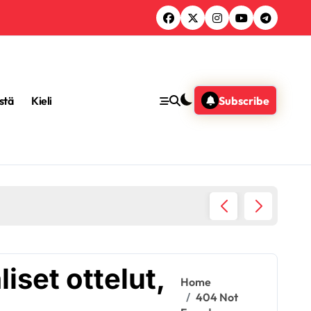
stä
Kieli
Subscribe
Gernot 
iset ottelut,
Home
404 Not