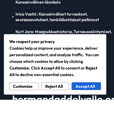
Kansainvälinen läsnäolo
Ivica Vastić: Kansainväliset turnaukset,
seurasaavutukset, henkilökohtaiset palkinnot
Kurt Jara: Maajoukkuehistoria, Turnausesiintymiset,
Perintö
We respect your privacy
Cookies help us improve your experience, deliver
Alfredo R. C. G. S. J. M. M. S. F.: Kansainväliset
virstanpylväät, Kapselit, Panostukset
personalized content, and analyze traffic. You can
choose which cookies to allow by clicking
Gernot Trauner: Seurapalkinnot, Kansainväliset
Customize
. Click
Accept All
to consent or
Reject
ottelut, Erityiset suoritukset
All
to decline non-essential cookies.
Customize
Reject All
Accept All
hermandaddelvalle.o