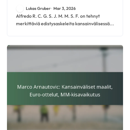
virstanpylväät, Kapselit,
Lukas Gruber
Mar 3, 2026
Panostukset
Alfredo R. C. G. S. J. M. M. S. F. on tehnyt
merkittäviä edistysaskeleita kansainvälisessä...