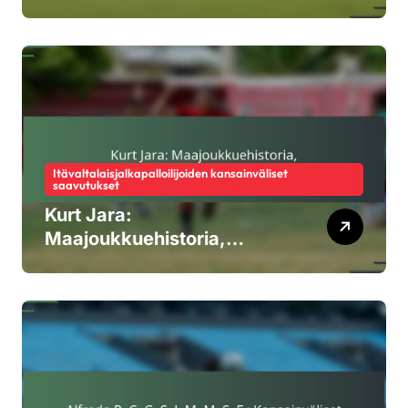
seurasaavutukset,
henkilökohtaiset palkinnot
Itävaltalaisjalkapalloilijoiden kansainväliset
saavutukset
Kurt Jara:
Maajoukkuehistoria,
Turnausesiintymiset,
Perintö