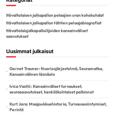
Kategoriat
i
h
o
f
Itävaltalaisen jalkapallon pelaajien uran kohokohdat
o
n
r
Itävaltalaisen jalkapallon tähtien pelaajabiografiat
:
Itävaltalaisjalkapalloilijoiden kansainväliset
saavutukset
Uusimmat julkaisut
Gernot Trauner: Nuorisojärjestelmä, Seuramatka,
Kansainvälinen läsnäolo
Ivica Vastić: Kansainväliset turnaukset,
seurasaavutukset, henkilökohtaiset palkinnot
Kurt Jara: Maajoukkuehistoria, Turnausesiintymiset,
Perintö