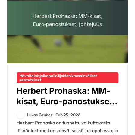
Itävaltalaisjalkapalloilijoiden kansainväliset
saavutukset
Herbert Prohaska: MM-
kisat, Euro-panostukset,
Johtajuus
Lukas Gruber
Feb 25, 2026
Herbert Prohaska on tunnettu vaikuttavasta
läsnäolostaan kansainvälisessä jalkapallossa, ja