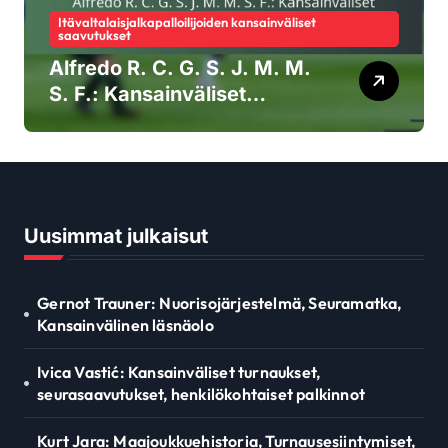
Itävaltalaisjalkapalloilijoiden kansainväliset
saavutukset
Alfredo R. C. G. S. J. M. M.
S. F.: Kansainväliset
virstanpylväät, Kapselit,
Panostukset
Uusimmat julkaisut
Gernot Trauner: Nuorisojärjestelmä, Seuramatka,
Kansainvälinen läsnäolo
Ivica Vastić: Kansainväliset turnaukset,
seurasaavutukset, henkilökohtaiset palkinnot
Kurt Jara: Maajoukkuehistoria, Turnausesiintymiset,