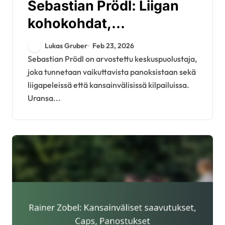
Sebastian Prödl: Liigan
kohokohdat,
Kansainvälinen peli,
Lukas Gruber
Feb 23, 2026
Seurapanokset
Sebastian Prödl on arvostettu keskuspuolustaja,
joka tunnetaan vaikuttavista panoksistaan sekä
liigapeleissä että kansainvälisissä kilpailuissa.
Uransa...