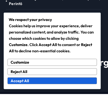
Perintö
Alfredo R. C. G. S. J. M. M. S. F.: Kansainväliset
We respect your privacy
virstanpylväät, Kapselit, Panostukset
Cookies help us improve your experience, deliver
Gernot Trauner: Seurapalkinnot, Kansainväliset
personalized content, and analyze traffic. You can
ottelut, Erityiset suoritukset
choose which cookies to allow by clicking
Customize
. Click
Accept All
to consent or
Reject
All
to decline non-essential cookies.
hermandaddelvalle.or
Customize
Reject All
Accept All
Copyright © All rights reserved
|
Newsxo
by
Themeansar
.