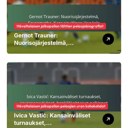
Itävaltalaisen jalkapallon tähtien pelaajabiografiat
Gernot Trauner:
Nuorisojärjestelmä,
Seuramatka,
Kansainvälinen läsnäolo
Itävaltalaisen jalkapallon pelaajien uran kohokohdat
Ivica Vastić: Kansainväliset
turnaukset,