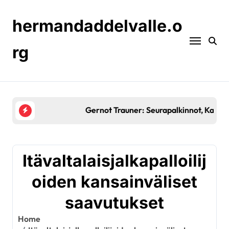
Skip
to
hermandaddelvalle.o
content
rg
Gernot Trauner: Seurapalkinnot, Kansainväliset otte
Itävaltalaisjalkapalloilij
oiden kansainväliset
saavutukset
Home