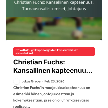
Itävaltalaisjalkapalloilijoiden kansainväliset
saavutukset
Christian Fuchs:
Kansallinen kapteenuus,
Turnausosallistumiset,
Lukas Gruber
Feb 23, 2026
Johtajuus
Christian Fuchs’in maajoukkuekapteenuus on
esimerkki hänen johtajuudestaan ja
kokemuksestaan, ja se on ollut ratkaisevassa
roolissa...