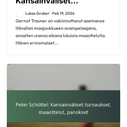
Kansainväliset
pelipaidat,
Lukas Gruber
Feb 19, 2026
Turnauspanokset,
Gernot Trauner on vakiinnuttanut asemansa
Itävallan maajoukkueen avainpelaajana,
Erityiset suoritukset
ansaiten uransa aikana lukuisia maaotteluita.
Hänen erinomaiset...