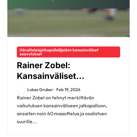
Itävaltalaisjalkapalloilijoiden kansainväliset
saavutukset
Rainer Zobel:
Kansainväliset
saavutukset, Caps,
Lukas Gruber
Feb 19, 2026
Panostukset
Rainer Zobel on tehnyt merkittävän
vaikutuksen kansainväliseen jalkapalloon,
ansaiten noin 40 maaottelua ja osalistuen
suurille...