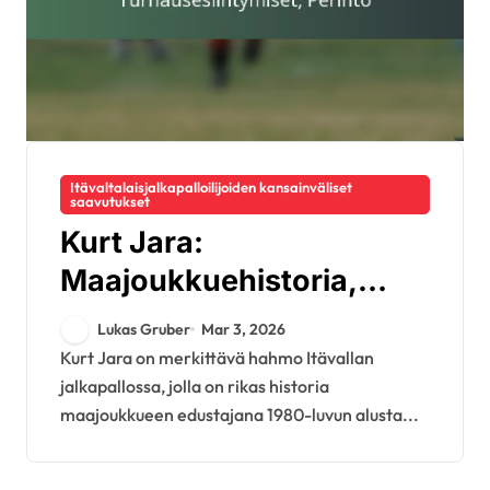
Itävaltalaisjalkapalloilijoiden kansainväliset
saavutukset
Kurt Jara:
Maajoukkuehistoria,
Turnausesiintymiset,
Lukas Gruber
Mar 3, 2026
Perintö
Kurt Jara on merkittävä hahmo Itävallan
jalkapallossa, jolla on rikas historia
maajoukkueen edustajana 1980-luvun alusta...