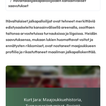
Itävaltalaisjalkapalloilijoiden kansainväliset
saavutukset
Itävaltalaiset jalkapalloilijat ovat tehneet merkittäviä
edistysaskeleita kansainvälisellä areenalla, osoittaen
taitonsa arvostetuissa turnauksissa ja liigoissa. Heidän
saavutuksensa, mukaan lukien huomattavat voitot ja
ennätysten rikkomiset, ovat nostaneet maajoukkueen
profiilia ja rikastuttaneet maailman jalkapallokenttää.