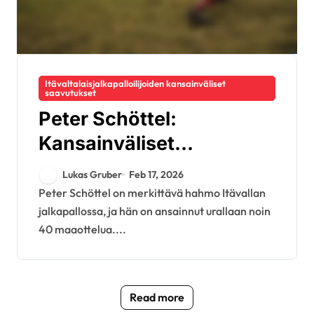
Itävaltalaisjalkapalloilijoiden kansainväliset
saavutukset
Peter Schöttel:
Kansainväliset
turnaukset, maaottelut,
Lukas Gruber
Feb 17, 2026
panokset
Peter Schöttel on merkittävä hahmo Itävallan
jalkapallossa, ja hän on ansainnut urallaan noin
40 maaottelua....
Read more