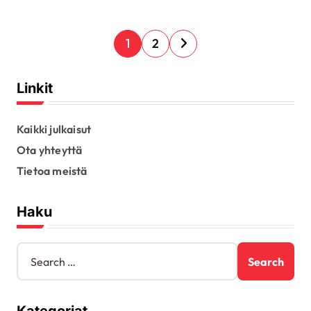
P
1
2
o
s
Linkit
t
s
Kaikki julkaisut
Ota yhteyttä
p
Tietoa meistä
a
g
Haku
i
n
S
e
a
a
t
r
c