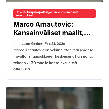
Itävaltalaisjalkapalloilijoiden kansainväliset
saavutukset
Marco Arnautovic:
Kansainväliset maalit,
Euro-ottelut, MM-
Lukas Gruber
Feb 25, 2026
kisavaikutus
Marco Arnautovic on vakiinnuttanut asemansa
Itävallan maajoukkueen keskeisenä hahmona,
tehden yli 30 maalia kansainvälisissä
otteluissa...