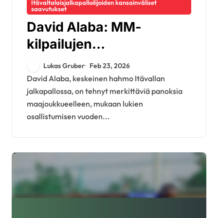
Itävaltalaisjalkapalloilijoiden kansainväliset
saavutukset
David Alaba: MM-
kilpailujen
osallistuminen, EM-
Lukas Gruber
Feb 23, 2026
esitykset, kansalliset
David Alaba, keskeinen hahmo Itävallan
jalkapallossa, on tehnyt merkittäviä panoksia
ennätykset
maajoukkueelleen, mukaan lukien
osallistumisen vuoden...