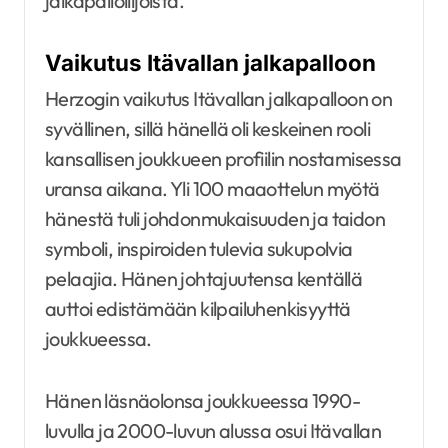
jalkapalloilijoista.
Vaikutus Itävallan jalkapalloon
Herzogin vaikutus Itävallan jalkapalloon on
syvällinen, sillä hänellä oli keskeinen rooli
kansallisen joukkueen profiilin nostamisessa
uransa aikana. Yli 100 maaottelun myötä
hänestä tuli johdonmukaisuuden ja taidon
symboli, inspiroiden tulevia sukupolvia
pelaajia. Hänen johtajuutensa kentällä
auttoi edistämään kilpailuhenkisyyttä
joukkueessa.
Hänen läsnäolonsa joukkueessa 1990-
luvulla ja 2000-luvun alussa osui Itävallan