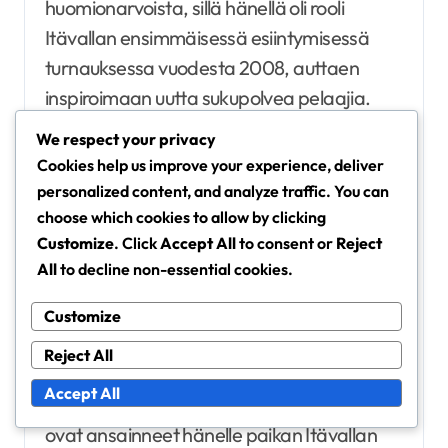
huomionarvoista, sillä hänellä oli rooli
Itävallan ensimmäisessä esiintymisessä
turnauksessa vuodesta 2008, auttaen
inspiroimaan uutta sukupolvea pelaajia.
We respect your privacy
Ennätykset ja saavutukset
Cookies help us improve your experience, deliver
personalized content, and analyze traffic. You can
Herzogilla on useita ennätyksiä, jotka
choose which cookies to allow by clicking
korostavat hänen asemaansa Itävallan
Customize
. Click
Accept All
to consent or
Reject
jalkapallohistoriassa. Hän kuuluu
All
to decline non-essential cookies.
kansainvälisten esiintymisten osalta
huippupelaajien joukkoon, ja hänen
Customize
ennätyksensä heijastaa hänen
Reject All
pitkäaikaisuuttaan ja sitoutumistaan
Accept All
maajoukkueeseen. Hänen panoksensa
ovat ansainneet hänelle paikan Itävallan