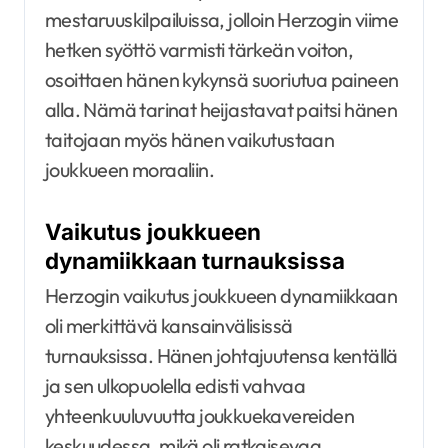
mestaruuskilpailuissa, jolloin Herzogin viime
hetken syöttö varmisti tärkeän voiton,
osoittaen hänen kykynsä suoriutua paineen
alla. Nämä tarinat heijastavat paitsi hänen
taitojaan myös hänen vaikutustaan
joukkueen moraaliin.
Vaikutus joukkueen
dynamiikkaan turnauksissa
Herzogin vaikutus joukkueen dynamiikkaan
oli merkittävä kansainvälisissä
turnauksissa. Hänen johtajuutensa kentällä
ja sen ulkopuolella edisti vahvaa
yhteenkuuluvuutta joukkuekavereiden
keskuudessa, mikä oli ratkaisevaa