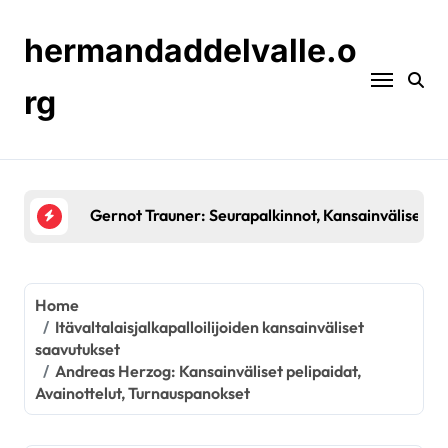
Skip
to
hermandaddelvalle.o
content
rg
Gernot Trauner: Seurapalkinnot, Kansainväliset otte
Home
Itävaltalaisjalkapalloilijoiden kansainväliset
saavutukset
Andreas Herzog: Kansainväliset pelipaidat,
Avainottelut, Turnauspanokset