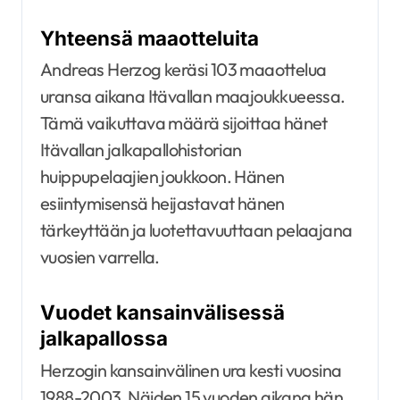
Yhteensä maaotteluita
Andreas Herzog keräsi 103 maaottelua
uransa aikana Itävallan maajoukkueessa.
Tämä vaikuttava määrä sijoittaa hänet
Itävallan jalkapallohistorian
huippupelaajien joukkoon. Hänen
esiintymisensä heijastavat hänen
tärkeyttään ja luotettavuuttaan pelaajana
vuosien varrella.
Vuodet kansainvälisessä
jalkapallossa
Herzogin kansainvälinen ura kesti vuosina
1988-2003. Näiden 15 vuoden aikana hän