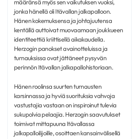
määränsä myös sen vaikutuksen vuoksi,
jonka hänellä oli Itävallan jalkapalloon.
Hänen kokemuksensa ja johtajuutensa
kentällä auttoivat muovaamaan joukkueen
identiteettiä kriittisellä aikakaudella.
Herzogin panokset avainotteluissa ja
turnauksissa ovat jättäneet pysyvän
perinnön Itävallan jalkapallohistoriaan.
Hänen roolinsa suurten turnausten
karsinnassa ja hyviä suorituksia vahvoja
vastustajia vastaan on inspiroinut tulevia
sukupolvia pelaajia. Herzogin saavutukset
toimivat mittapuuna Itävallassa
jalkapalloilijoille, osoittaen kansainvälisellä