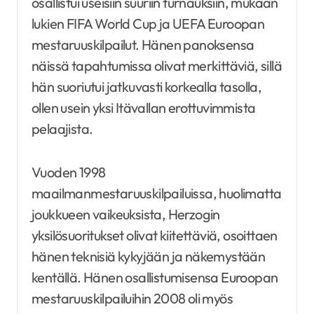
osallistui useisiin suuriin turnauksiin, mukaan
lukien FIFA World Cup ja UEFA Euroopan
mestaruuskilpailut. Hänen panoksensa
näissä tapahtumissa olivat merkittäviä, sillä
hän suoriutui jatkuvasti korkealla tasolla,
ollen usein yksi Itävallan erottuvimmista
pelaajista.
Vuoden 1998
maailmanmestaruuskilpailuissa, huolimatta
joukkueen vaikeuksista, Herzogin
yksilösuoritukset olivat kiitettäviä, osoittaen
hänen teknisiä kykyjään ja näkemystään
kentällä. Hänen osallistumisensa Euroopan
mestaruuskilpailuihin 2008 oli myös