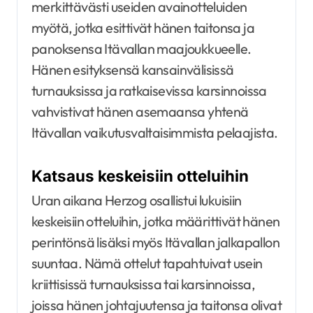
merkittävästi useiden avainotteluiden
myötä, jotka esittivät hänen taitonsa ja
panoksensa Itävallan maajoukkueelle.
Hänen esityksensä kansainvälisissä
turnauksissa ja ratkaisevissa karsinnoissa
vahvistivat hänen asemaansa yhtenä
Itävallan vaikutusvaltaisimmista pelaajista.
Katsaus keskeisiin otteluihin
Uran aikana Herzog osallistui lukuisiin
keskeisiin otteluihin, jotka määrittivät hänen
perintönsä lisäksi myös Itävallan jalkapallon
suuntaa. Nämä ottelut tapahtuivat usein
kriittisissä turnauksissa tai karsinnoissa,
joissa hänen johtajuutensa ja taitonsa olivat