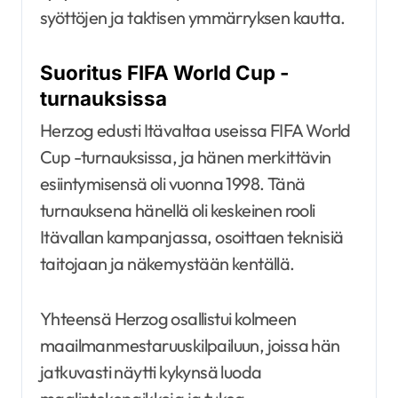
syöttöjen ja taktisen ymmärryksen kautta.
Suoritus FIFA World Cup -
turnauksissa
Herzog edusti Itävaltaa useissa FIFA World
Cup -turnauksissa, ja hänen merkittävin
esiintymisensä oli vuonna 1998. Tänä
turnauksena hänellä oli keskeinen rooli
Itävallan kampanjassa, osoittaen teknisiä
taitojaan ja näkemystään kentällä.
Yhteensä Herzog osallistui kolmeen
maailmanmestaruuskilpailuun, joissa hän
jatkuvasti näytti kykynsä luoda