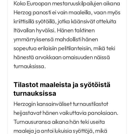
Koko Euroopan mestaruuskilpailujen aikana
Herzog panosti ei vain maaleilla, vaan myös
kriittisillä syötöillä, jotka käänsivät otteluita
Itävallan hyväksi. Hänen taktinen
ymmärryksensä mahdollisti hänen
sopeutua erilaisiin pelitilanteisiin, mikä teki
hänestä arvokkaan omaisuuden näissä
turnauksissa.
Tilastot maaleista ja syötöistä
turnauksissa
Herzogin kansainväliset turnaustilastot
heijastavat hänen vaikuttavia panoksiaan.
Turnausuransa aikana hän teki useita
maaleja ja antoi lukuisia syöttöjä, mikä